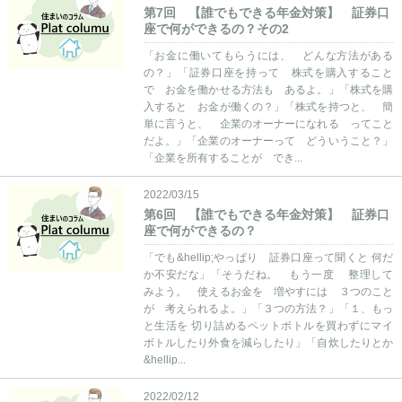
第7回 【誰でもできる年金対策】 証券口
座で何ができるの？その2
「お金に働いてもらうには、 どんな方法がある
の？」「証券口座を持って 株式を購入すること
で お金を働かせる方法も あるよ。」「株式を購
入すると お金が働くの？」「株式を持つと、 簡
単に言うと、 企業のオーナーになれる ってこと
だよ。」「企業のオーナーって どういうこと？」
「企業を所有することが でき...
2022/03/15
第6回 【誰でもできる年金対策】 証券口
座で何ができるの？
「でも&hellip;やっぱり 証券口座って聞くと 何だ
か不安だな」「そうだね。 もう一度 整理して
みよう。 使えるお金を 増やすには ３つのこと
が 考えられるよ。」「３つの方法？」「１、もっ
と生活を 切り詰めるペットボトルを買わずにマイ
ボトルしたり外食を減らしたり」「自炊したりとか
&hellip...
2022/02/12