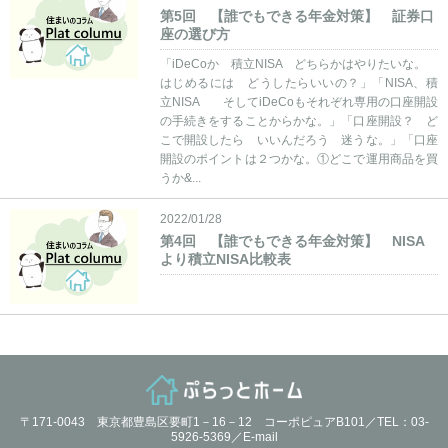
第5回 【誰でもできる年金対策】 証券口
座の選び方
「iDeCoか 積立NISA どちらかはやりたいな。
はじめるには どうしたらいいの？」「NISA、積
立NISA そしてiDeCoもそれぞれ専用の口座開設
の手続きをすることからかな。」「口座開設？ ど
こで開設したら いいんだろう 迷うな。」「口座
開設のポイントは２つかな。①どこで運用商品を買
うか&...
2022/01/28
第4回 【誰でもできる年金対策】 NISA
より積立NISA比較表
〒171-0043 東京都豊島区要町1－16－12 コーポピュアB101／TEL：03-
5926-5369／
E-mail