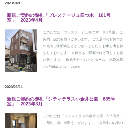
2023/04/13
新規ご契約の御礼「プレステージュ四つ木 101号
室」 2023年4月
このたびは「プレステージュ四つ木 101号室」 ご
契約、誠に有難うございます。 ご入居中のお気づき
の点やご不明点などがございましたら お申し出お待
ちしております。 今後ともご愛顧のほど宜しくお願
い致します。 株式会社ぷらっとホーム 池袋本店
info@plathome-inc.com
2023/03/24
新規ご契約の御礼「シティテラス小金井公園 685号
室」 2023年3月
このたびは「シティテラス小金井公園 685号室」
ご契約、誠に有難うございます。 ご入居中のお気づ